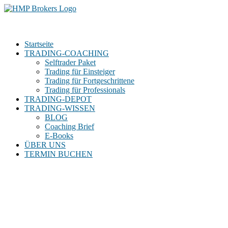
Zum
Inhalt
springen
Startseite
TRADING-COACHING
Selftrader Paket
Trading für Einsteiger
Trading für Fortgeschrittene
Trading für Professionals
TRADING-DEPOT
TRADING-WISSEN
BLOG
Coaching Brief
E-Books
ÜBER UNS
TERMIN BUCHEN