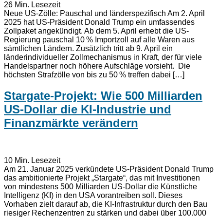
26
Min. Lesezeit
Neue US-Zölle: Pauschal und länderspezifisch Am 2. April
2025 hat US-Präsident Donald Trump ein umfassendes
Zollpaket angekündigt. Ab dem 5. April erhebt die US-
Regierung pauschal 10 % Importzoll auf alle Waren aus
sämtlichen Ländern. Zusätzlich tritt ab 9. April ein
länderindividueller Zollmechanismus in Kraft, der für viele
Handelspartner noch höhere Aufschläge vorsieht. Die
höchsten Strafzölle von bis zu 50 % treffen dabei […]
Stargate-Projekt: Wie 500 Milliarden
US-Dollar die KI-Industrie und
Finanzmärkte verändern
10
Min. Lesezeit
Am 21. Januar 2025 verkündete US-Präsident Donald Trump
das ambitionierte Projekt „Stargate“, das mit Investitionen
von mindestens 500 Milliarden US-Dollar die Künstliche
Intelligenz (KI) in den USA vorantreiben soll. Dieses
Vorhaben zielt darauf ab, die KI-Infrastruktur durch den Bau
riesiger Rechenzentren zu stärken und dabei über 100.000